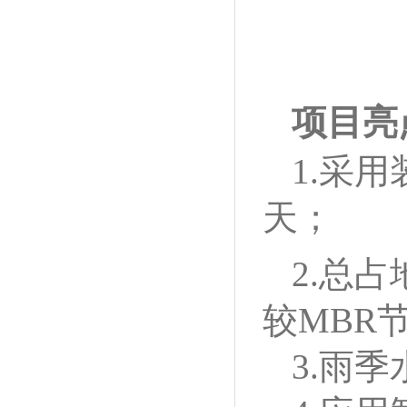
项目亮
1.采
天；
2.总占
较MBR
3.雨