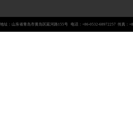
地址：山东省青岛市黄岛区延河路155号 电话：+86-0532-68972257 传真：+86-0