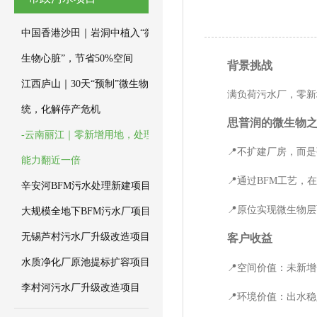
中国香港沙田｜岩洞中植入“微
生物心脏”，节省50%空间
背景挑战
江西庐山｜30天“预制”微生物系
满负荷污水厂，零新增
统，化解停产危机
思普润的微生物
-云南丽江｜零新增用地，处理
📍
不扩建厂房，而是
能力翻近一倍
📍
通过
BFM工艺，
辛安河BFM污水处理新建项目
📍
原位实现微生物层
大规模全地下BFM污水厂项目
无锡芦村污水厂升级改造项目
客户收益
水质净化厂原池提标扩容项目
📍
空间价值
：未新增
李村河污水厂升级改造项目
📍
环境价值
：出水稳