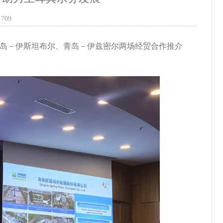
709
与青岛－伊斯坦布尔、青岛－伊兹密尔两场经贸合作推介