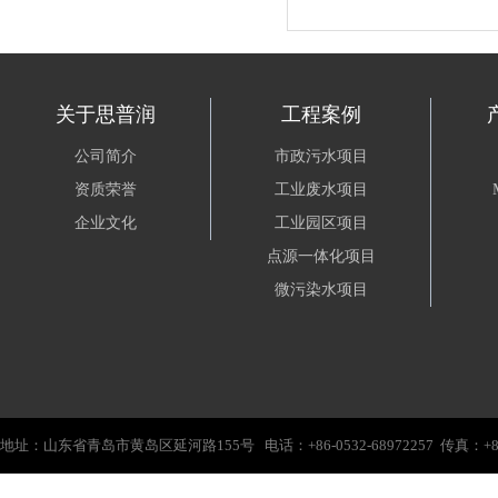
关于思普润
工程案例
公司简介
市政污水项目
资质荣誉
工业废水项目
企业文化
工业园区项目
点源一体化项目
微污染水项目
地址：山东省青岛市黄岛区延河路155号 电话：+86-0532-68972257 传真：+86-0