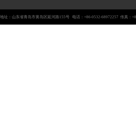
地址：山东省青岛市黄岛区延河路155号 电话：+86-0532-68972257 传真：+86-0