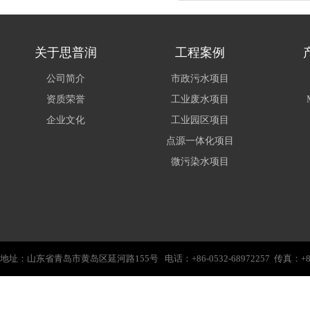
关于思普润
工程案例
公司简介
市政污水项目
资质荣誉
工业废水项目
企业文化
工业园区项目
点源一体化项目
微污染水项目
地址：山东省青岛市黄岛区延河路155号 电话：+86-0532-68972257 传真：+86-0