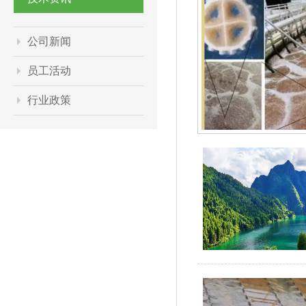
种工艺让污泥膨胀永远消失...
泥也迎来了一年中最“闹脾气”的时候——污泥
公司新闻
池面上，二沉池跑泥、出水超标、系统濒临崩
员工活动
睁睁看着成本飙升。 ✦污泥膨胀，到底是谁
行业政策